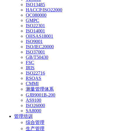
ISO13485
HACCP/ISO22000
QC080000
GMPC
ISO22301
ISO14001
OHSAS18001
ISO9001
ISO/IEC20000
ISO37001
GB/T50430
FSC
IRIS
ISO22716
RSQAS
CMMI
测量管理体系
GJB9001B-200
AS9100
ISO26000
SA8000
管理培训
综合管理
生产管理